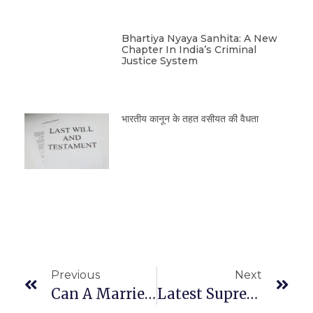
Bhartiya Nyaya Sanhita: A New
Chapter In India’s Criminal
Justice System
भारतीय कानून के तहत वसीयत की वैधता
Previous
Next
Can A Married Man/woman Live With Another In A Live-In Relationship ?
Latest Supreme Court Judgment On POSH ACT